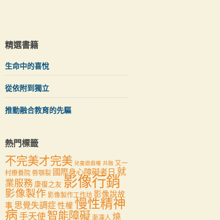
精選書籍
生命中的喜悅
從依附到獨立
推動融合教育的先驅
熱門標籤
不完美才完美
又一
兒童遊戲權
共融
就
國際身心障礙者日
村療養院
唇顎裂
影像行銷
業服務
康復之友
影像製作
影像說故
影像製作工作坊
慢性精神
思覺失調症
事
性權
病
智能障礙
手天使
燒
漸凍人