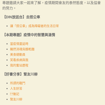
專題邀請大家一起來了解，疫情期間會友的泰然態度，以及協會
的努力。
【DIN放送台】去搭公車
讓「搭公車」成為障礙者的生活日常
【本期專題】疫情中的智慧與溫情
當疫情蔓延時
黯然消魂烏醋乾麵
美食總動員
笑看疾病與我
我的奮站歷程
【好書分享】腎友川柳
所謂的戰鬥
人生好苦
後記
腎友川柳