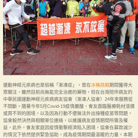
運動神經元疾病也是俗稱「漸凍症」，曾在
冰桶挑戰
期間獲得大
眾關注，雖然目前尚無能完全治癒的藥物，但在台灣陪伴病友的
中華民國運動神經元疾病病友協會（漸凍人協會）24年來服務從
不間斷。隨著今年5月Covid-19疫情嚴酸，會友面臨醫療耗材漲價
或買不到的困境，以及因為行動不便無法外出接種疫苗等問題，
協會毅然決然與相關單位連絡，以維護病友疫情期間所需及權
益，此外，會友家庭因疫情衝擊經濟陷入困境，協會在募款減少
的情況下依然提供緊急協助，成為疫情期間最溫暖的力量。本期