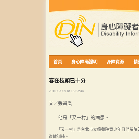
首頁
身心障礙證明
身障資源
精
春在枝頭已十分
2016-03-09 at 13:53:44
文／張碧凰
他是「又一村」的病患。
「又一村」是台北市立療養院青少年日間留院的
復健訓練。