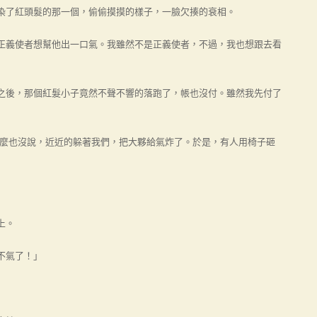
了紅頭髮的那一個，偷偷摸摸的樣子，一臉欠揍的衰相。
義使者想幫他出一口氣。我雖然不是正義使者，不過，我也想跟去看
後，那個紅髮小子竟然不聲不響的落跑了，帳也沒付。雖然我先付了
也沒說，近近的躲著我們，把大夥給氣炸了。於是，有人用椅子砸
上。
不氣了！」