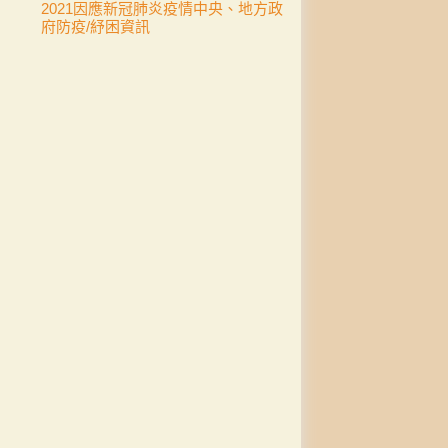
2021因應新冠肺炎疫情中央、地方政
府防疫/紓困資訊