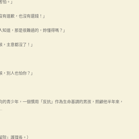
害怕。」
有道歉，也沒有還錢！」
知道，那是很難過的，妳懂得嗎？」
候，主意都沒了！」
候，別人也怕你？」
的青少年，一個慣用「反抗」作為生命基調的男孩，照顧他半年來，
…
留院」護理長。）