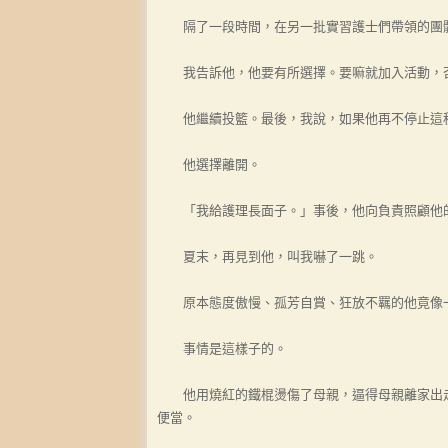
隔了一段時間，在另一批實習護士們帶領的團體
我告訴他，他要有所選擇。要嘛就加入活動，否
他繼續投籃。最後，我說，如果他再不停止這種
他選擇離開。
「我給護理長面子。」事後，他向負責照顧他
夏末，再見到他，叫我嚇了一跳。
原本態度傲慢、孤芳自賞、狂放不羈的他竟像一
事情是這樣子的。
他用燒紅的鐵棍燙傷了母親，逼得母親離家出走
便當。