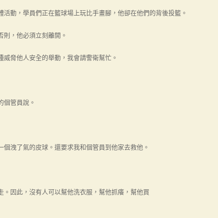
活動，學員們正在籃球場上玩比手畫腳，他卻在他們的背後投籃。
則，他必須立刻離開。
威脅他人安全的舉動，我會請警衛幫忙。
的個管員說。
個洩了氣的皮球。還要求我和個管員到他家去救他。
。因此，沒有人可以幫他洗衣服，幫他抓癢，幫他買