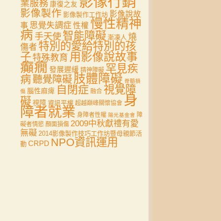
影像行銷
業服務
康復之友
影像製作
影像說故
影像製作工作坊
慢性精神
思覺失調症
事
性權
病
智能障礙
手天使
燒
漸凍人
特別的愛給特別的孩
傷者
用影像說故事
子
特殊教育
癲癇
罕見疾
發展遲緩
精神障礙
肢體障礙
病
聽覺障礙
脊髓損
自閉症
視覺障
腦性麻痺
融合
傷
身
礙
視障
資訊平權
超越巔峰關懷協會
障者就業
身障者性權
障
陽光基金會
2009中秋獻禮有愛
礙者情慾
顏面損傷
無礙
2014影像製作技巧工作坊暨母親節活
NPO資訊運用
CRPD
動