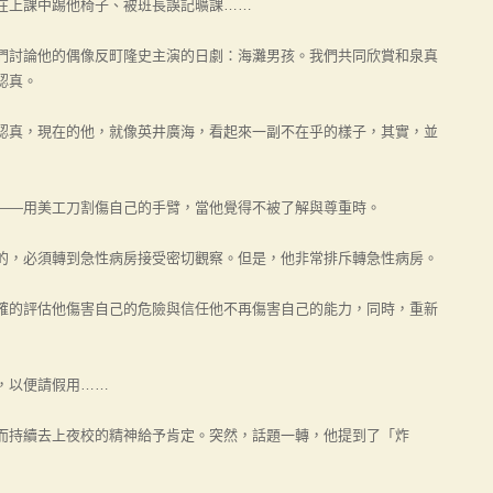
在上課中踢他椅子、被班長誤記曠課……
討論他的偶像反町隆史主演的日劇：海灘男孩。我們共同欣賞和泉真
認真。
真，現在的他，就像英井廣海，看起來一副不在乎的樣子，其實，並
—用美工刀割傷自己的手臂，當他覺得不被了解與尊重時。
，必須轉到急性病房接受密切觀察。但是，他非常排斥轉急性病房。
的評估他傷害自己的危險與信任他不再傷害自己的能力，同時，重新
，以便請假用……
持續去上夜校的精神給予肯定。突然，話題一轉，他提到了「炸