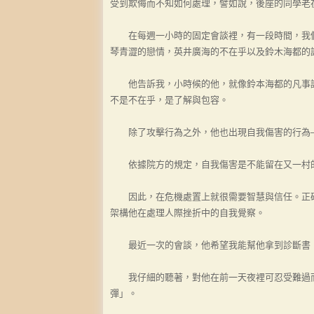
受到欺侮而不知如何處理，譬如說，後座的同學老
在每週一小時的固定會談裡，有一段時間，我們
琴青澀的戀情，英井廣海的不在乎以及鈴木海都的
他告訴我，小時候的他，就像鈴本海都的凡事認
不是不在乎，是了解與包容。
除了攻擊行為之外，他也出現自我傷害的行為—
依據院方的規定，自我傷害是不能留在又一村的
因此，在危機處置上就很需要智慧與信任。正確
架構他在處理人際挫折中的自我覺察。
最近一次的會談，他希望我能幫他拿到診斷書
我仔細的聽著，對他在前一天夜裡可忍受難過而
彈」。