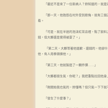
「最近不是來了一位新病人？妳知道的，就是染
「那一天，他抱怨在村外受到欺侮，就有三個正
看。
「可是，就在半途的泡沫紅茶店裡，點了飲料之
錢，但大夥還是覺得被耍了。」
「第二天，大夥等著他道歉、還錢的，他卻什麼
他，有人用拳頭揍他。」
「第三天，他就製造了一顆炸彈……」
「大夥都很生氣，你呢？」我把重點拉回他身
「剛開始我也氣的，妳懂嗎？但只氣一下下就
「發生了什麼事？」