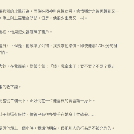
強烈的攻擊行為，而住進精神科急性病房。病情穩定之後再轉到又一
，晚上則上高職夜間部。但是，他很少出席又一村。
裡，他用滅火器砸碎了窗戶。
），但是，他破壞了公物，我要求他賠償。即使他那173公分的身
害怕。
鈔，在我面前，對著空氣：「錢，我拿來了！要不要？不要？我走
定的收下錢。
當從二樓丟下，正好倒在一位他喜歡的實習護士身上。
子都還有飯粒，儘管已有很多雙手在她身上忙碌著……
與他耗上一個小時，我讓他明白，侵犯別人的行為是不被允許的。