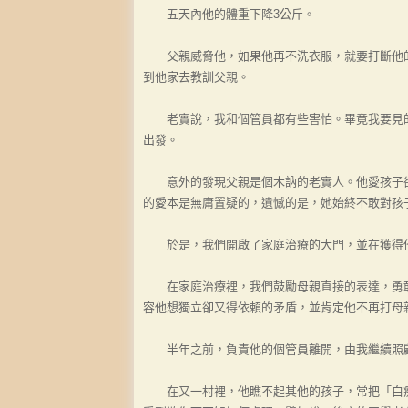
五天內他的體重下降3公斤。
父親威脅他，如果他再不洗衣服，就要打斷他的
到他家去教訓父親。
老實說，我和個管員都有些害怕。畢竟我要見的
出發。
意外的發現父親是個木訥的老實人。他愛孩子卻
的愛本是無庸置疑的，遺憾的是，她始終不敢對孩
於是，我們開啟了家庭治療的大門，並在獲得他
在家庭治療裡，我們鼓勵母親直接的表達，勇敢
容他想獨立卻又得依賴的矛盾，並肯定他不再打母
半年之前，負責他的個管員離開，由我繼續照顧
在又一村裡，他瞧不起其他的孩子，常把「白痴