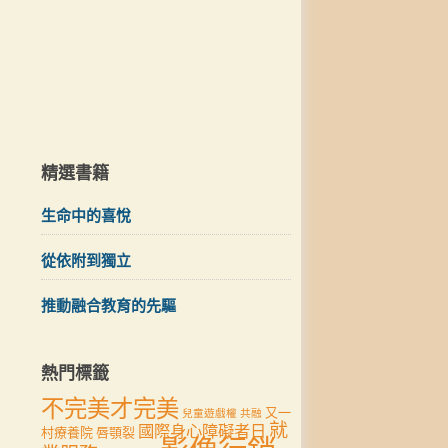
精選書籍
生命中的喜悅
從依附到獨立
推動融合教育的先驅
熱門標籤
不完美才完美
又一
兒童遊戲權
共融
就
國際身心障礙者日
村療養院
唇顎裂