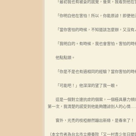
「最初我也有被耍的感覺，後來，我看到他在
「你明白他在害怕！所以，你能原諒！即便他沒
「當你害怕的時候，不知道該怎麼辦，又沒有人
「我明白的。有時候，我也會害怕。害怕的時
他點點頭。
「你是不是也有過相同的經驗？當你害怕的時
「可能吧！」他深深的望了我一眼。
這是一個對立違抗症的個案，一個極具暴力傾向
第一次，我清楚的感受到他能夠體諒別人的心情…
窗外，光禿的枝椏赫然蹦出新綠，是春來了！
（本文作者為台北市立療養院「又一村青少年日間