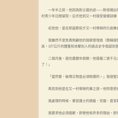
一年半之前，他因為對立違抗症——對母親出現
村青少年日間留院。白天他到又一村接受復健訓練
初見他，是在耶誕節前夕又一村舉辦的化妝舞會
我雖然不是負責照顧他的個案管理員（簡稱個管員
高，107公斤的體重和攻擊別人的過去史令我感到
二個月後，過完農曆年假期，他揚著二張千元大
了！」
「當然要，破壞公物是必須賠償的。」我很堅
再見到他是在又一村舉辦的春之旅。他特意把便
我處理的時候，實習護士的頭髮、衣服、甚至鞋
我要求他必須道歉，即使他有許多的理由，即便