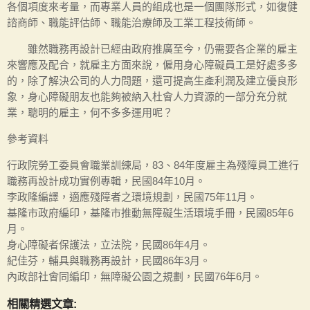
各個項度來考量，而專業人員的組成也是一個團隊形式，如復健
諮商師、職能評估師、職能治療師及工業工程技術師。
雖然職務再設計已經由政府推廣至今，仍需要各企業的雇主
來響應及配合，就雇主方面來說，僱用身心障礙員工是好處多多
的，除了解決公司的人力問題，還可提高生產利潤及建立優良形
象，身心障礙朋友也能夠被納入杜會人力資源的一部分充分就
業，聰明的雇主，何不多多運用呢？
參考資料
行政院勞工委員會職業訓練局，83、84年度雇主為殘障員工進行
職務再設計成功實例專輯，民國84年10月。
李政隆編譯，適應殘障者之環境規劃，民國75年11月。
基隆市政府編印，基隆市推動無障礙生活環境手冊，民國85年6
月。
身心障礙者保護法，立法院，民國86年4月。
紀佳芬，輔具與職務再設計，民國86年3月。
內政部社會同編印，無障礙公園之規劃，民國76年6月。
相關精選文章: