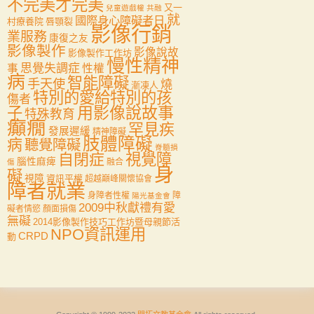
不完美才完美
又一
兒童遊戲權
共融
就
國際身心障礙者日
村療養院
唇顎裂
影像行銷
業服務
康復之友
影像製作
影像說故
影像製作工作坊
慢性精神
思覺失調症
事
性權
病
智能障礙
手天使
燒
漸凍人
特別的愛給特別的孩
傷者
用影像說故事
子
特殊教育
癲癇
罕見疾
發展遲緩
精神障礙
肢體障礙
病
聽覺障礙
脊髓損
自閉症
視覺障
腦性麻痺
融合
傷
身
礙
視障
資訊平權
超越巔峰關懷協會
障者就業
身障者性權
障
陽光基金會
2009中秋獻禮有愛
礙者情慾
顏面損傷
無礙
2014影像製作技巧工作坊暨母親節活
NPO資訊運用
CRPD
動