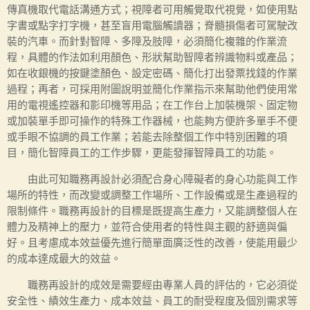
傳真機取代電話溝通方式；視障者可用觸覺取代視覺，如使用點
字書或點字打字機，甚至盲用電腦觸讀器；脊髓損傷者可駕駛改
裝的汽車。而針對智障、多障及肢障，必須簡化複雜的作業流
程，具體的作法如利用顏色、形狀幫助智障者辨識物料或產品；
如在收銀機的按鍵塗顏色、設定密碼、簡化打出發票找錢的作業
過程；再者，可採用附圖說明並簡化作業指示來幫助他們使用常
用的電視遙控器和影印機等用品；在工作台上加裝機架、固定物
或加裝單手即可操作的特殊工作器械，也能夠方便許多單手不便
或手眼不協調的員工作業；若能去除整個工作中特別困難的項
目，簡化智障員工的工作步驟，更能發揮智障員工的功能。
由此可知職務再設計必須配合身心障礙者的身心功能與工作
場所的特性，而改變或調整工作場所、工作設備或是生產過程的
限制條件。職務再設計的目標是既提高生產力，又能調整個人在
體力及精神上的壓力，並符合使用者的特性與主觀的舒適與偏
好。且考慮成本效益優先進行簡單面廣泛性的改善，使能用最少
的成本達成最大的效益。
職務再設計的成效是需要經由專業人員的評估的，它必須從
安全性、績效生產力、成本效益、員工的耐受程度及個別需求等