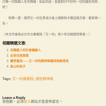
打擊一切阻礙人生的障礙，如此的話，就是對付不好的一切的最好良劑
吧！
附帶一提，我們又一村在表演大會上唱歌和才藝這兩方面，都拿第一
名。
（本文作者為台北市立療養院「又一村」青少年日間留院學員。）
相關精選文章:
另類感人的社會邊緣人
必安住魚與我
蘭亭書苑——又一村的精神障礙特殊教育班
象山的孩子
Tags:
又一村療養院
,
慢性精神病
Leave a Reply
很抱歉，必須
登入
網站才能發佈留言。