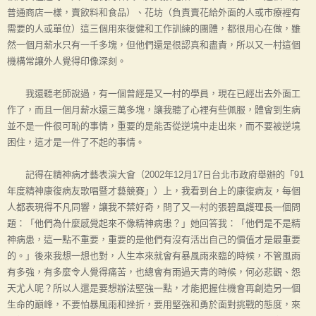
普通商店一樣，賣飲料和食品）、花坊（負責賣花給外面的人或市療裡有
需要的人或單位）這三個用來復健和工作訓練的團體，都很用心在做，雖
然一個月薪水只有一千多塊，但他們還是很認真和盡責，所以又一村這個
機構常讓外人覺得印像深刻。
我還聽老師說過，有一個曾經是又一村的學員，現在已經出去外面工
作了，而且一個月薪水還三萬多塊，讓我聽了心裡有些佩服，體會到生病
並不是一件很可恥的事情，重要的是能否從逆境中走出來，而不要被逆境
困住，這才是一件了不起的事情。
記得在精神病才藝表演大會（2002年12月17日台北市政府舉辦的「91
年度精神康復病友歌唱暨才藝競賽」）上，我看到台上的康復病友，每個
人都表現得不凡同響，讓我不禁好奇，問了又一村的張碧凰護理長一個問
題：「他們為什麼感覺起來不像精神病患？」她回答我：「他們是不是精
神病患，這一點不重要，重要的是他們有沒有活出自己的價值才是最重要
的。」後來我想一想也對，人生本來就會有暴風雨來臨的時候，不管風雨
有多強，有多麼令人覺得痛苦，也總會有雨過天青的時候，何必悲觀、怨
天尤人呢？所以人還是要想辦法堅強一點，才能把握住機會再創造另一個
生命的巔峰，不要怕暴風雨和挫折，要用堅強和勇於面對挑戰的態度，來