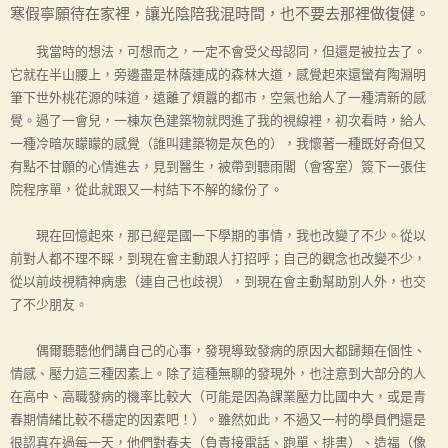
寒假寧願待在家裡，讓光陰陪我混時間，也不要去那裡做復健。
我當時的想法，可想而之，一定不會受父母認同，但還是被拉去了。
它就在半山腰上，旁邊盡是林蔭連成的森林大道，感覺起來還蠻有陶淵明
筆下世外桃花源的味道，遠離了煩囂的都市，空氣也給人了一種清新的感
覺。過了一會兒，一棟灰色建築物就閃進了我的視線裡，初次看時，給人
一種冷暗灰矇矇的感覺（誰叫建築物是灰色的），我懷著一種既好奇但又
有點不甘願的心情進去，見到醫生，被帶到聽雨閣（會客室）簽下一張住
院程序單，從此就跟又一村結下不解的緣份了。
現在回憶起來，那已經是國一下學期的事情，我也改變了不少。從以
前對人都不理不睬，到現在會主動跟人打招呼；自己的觀念也改變不少，
從以前歧視精神病患（連自己也歧視），到現在會主動幫助別人外，也交
了不少朋友。
偶爾聽聽他們講自己的心事，發現導致發病的原因大都歸類在個性、
情感、壓力這三種因素上。除了這種無聊的發現外，也注意到大部分的人
在高中、高職發病的機率比較大（可能是因為課業壓力比國中大，或是青
春期情緒比較不穩定的因素吧！）。雖然如此，不過又一村的學員們還是
很認真在過每一天，他們對春夫（負責接電話、跑單、排書）、造福（像