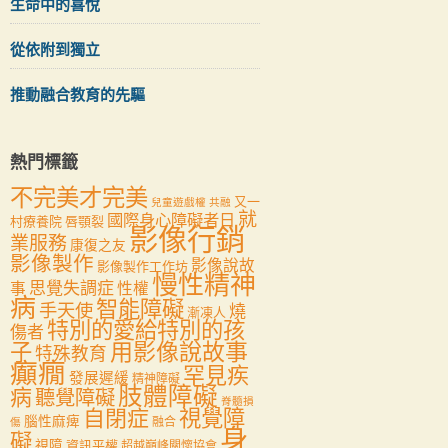
生命中的喜悅
從依附到獨立
推動融合教育的先驅
熱門標籤
不完美才完美
又一
兒童遊戲權
共融
就
國際身心障礙者日
村療養院
唇顎裂
影像行銷
業服務
康復之友
影像製作
影像說故
影像製作工作坊
慢性精神
思覺失調症
事
性權
病
智能障礙
手天使
燒
漸凍人
特別的愛給特別的孩
傷者
用影像說故事
子
特殊教育
癲癇
罕見疾
發展遲緩
精神障礙
肢體障礙
病
聽覺障礙
脊髓損
自閉症
視覺障
腦性麻痺
融合
傷
身
礙
視障
資訊平權
超越巔峰關懷協會