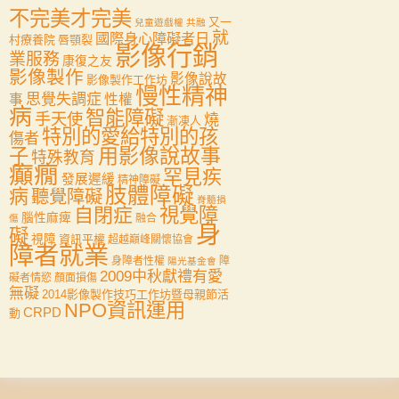
不完美才完美
又一
兒童遊戲權
共融
就
國際身心障礙者日
村療養院
唇顎裂
影像行銷
業服務
康復之友
影像製作
影像說故
影像製作工作坊
慢性精神
思覺失調症
事
性權
病
智能障礙
手天使
燒
漸凍人
特別的愛給特別的孩
傷者
用影像說故事
子
特殊教育
癲癇
罕見疾
發展遲緩
精神障礙
肢體障礙
病
聽覺障礙
脊髓損
自閉症
視覺障
腦性麻痺
融合
傷
身
礙
視障
資訊平權
超越巔峰關懷協會
障者就業
身障者性權
障
陽光基金會
2009中秋獻禮有愛
礙者情慾
顏面損傷
無礙
2014影像製作技巧工作坊暨母親節活
NPO資訊運用
CRPD
動