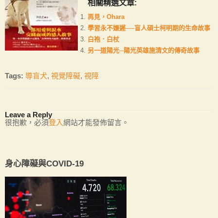
相關精選文章:
再見，Ohara
學習永不嫌遲──盲人碩士柯明期的生命故事
白袍．白杖
另一道陽光─陽光英雄施清文的傳奇故事
Tags:
導盲犬
,
視覺障礙
,
視障
Leave a Reply
很抱歉，必須
登入
網站才能發佈留言。
身心障礙與COVID-19